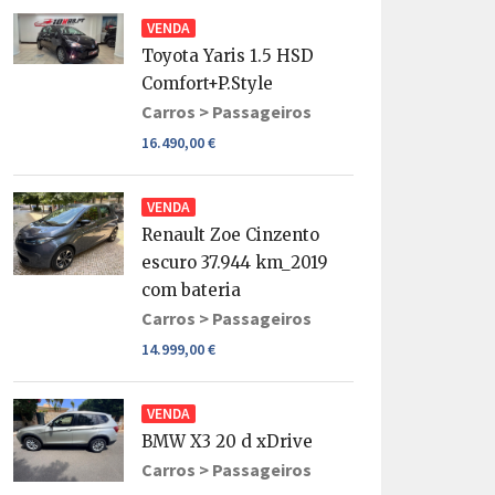
VENDA
Toyota Yaris 1.5 HSD
Comfort+P.Style
Carros >
Passageiros
16.490,00 €
VENDA
Renault Zoe Cinzento
escuro 37.944 km_2019
com bateria
Carros >
Passageiros
14.999,00 €
VENDA
BMW X3 20 d xDrive
Carros >
Passageiros