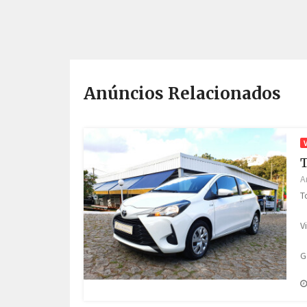
Anúncios Relacionados
T
A
T
V
G