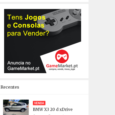
Recentes
VENDA
BMW X3 20 d xDrive