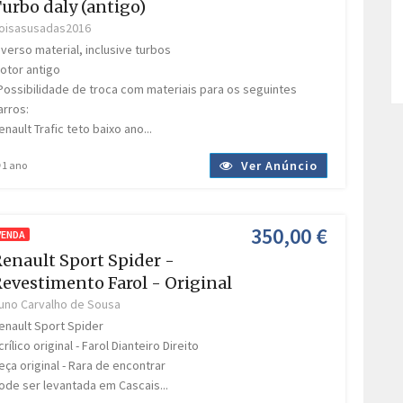
urbo daly (antigo)
oisasusadas2016
iverso material, inclusive turbos
otor antigo
Possibilidade de troca com materiais para os seguintes
arros:
enault Trafic teto baixo ano...
Ver Anúncio
1 ano
350,00 €
VENDA
enault Sport Spider -
evestimento Farol - Original
uno Carvalho de Sousa
enault Sport Spider
crílico original - Farol Dianteiro Direito
eça original - Rara de encontrar
ode ser levantada em Cascais...