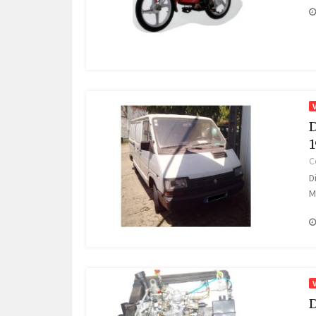
D
1
C
D
M
D