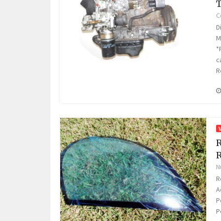
T
C
D
M
*
c
R
R
R
N
R
A
P
P