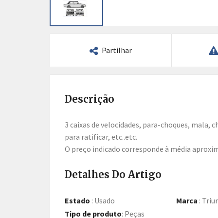
Partilhar
Descrição
3 caixas de velocidades, para-choques, mala, chaufagem, grelhas, carburadores SU, coletores, Bloco
para ratificar, etc..etc.
O preço indicado corresponde à média aproxim
Detalhes Do Artigo
Estado
:
Usado
Marca
:
Triu
Tipo de produto
:
Peças