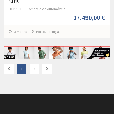
2019
JOKAR.PT - Comércio de Automóveis
17.490,00 €
5 meses
Porto, Portugal
1
2