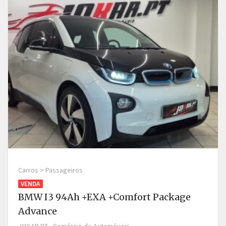
Carros > Passageiros
VENDA
BMW I3 94Ah +EXA +Comfort Package
Advance
JOKAR.PT - Comércio de Automóveis