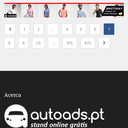
1
2
...
4
5
6
7
8
9
10
...
871
872
Acerca